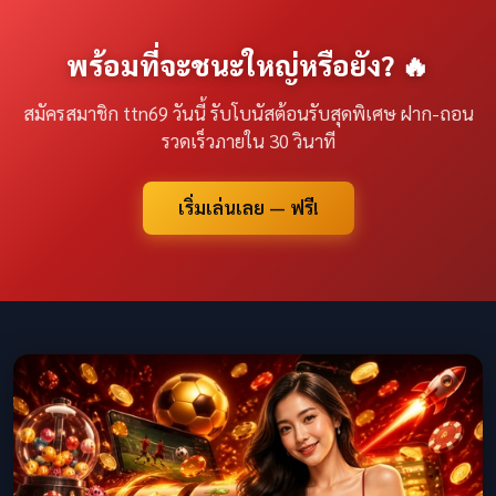
พร้อมที่จะชนะใหญ่หรือยัง? 🔥
สมัครสมาชิก ttn69 วันนี้ รับโบนัสต้อนรับสุดพิเศษ ฝาก-ถอน
รวดเร็วภายใน 30 วินาที
เริ่มเล่นเลย — ฟรี!