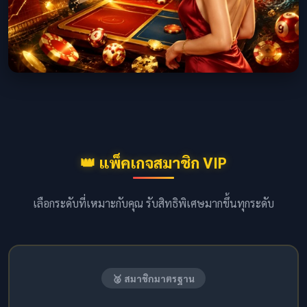
👑 แพ็คเกจสมาชิก VIP
เลือกระดับที่เหมาะกับคุณ รับสิทธิพิเศษมากขึ้นทุกระดับ
🥈 สมาชิกมาตรฐาน