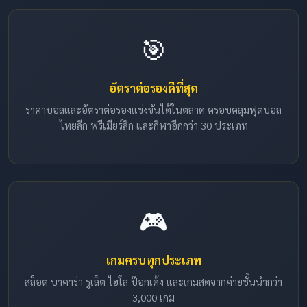
🎯
อัตราต่อรองดีที่สุด
ราคาบอลและอัตราต่อรองแข่งขันได้ในตลาด ครอบคลุมฟุตบอล
ไทยลีก พรีเมียร์ลีก และกีฬาอีกกว่า 30 ประเภท
🎮
เกมครบทุกประเภท
สล็อต บาคาร่า รูเล็ต ไฮโล ป๊อกเด้ง และเกมสดจากค่ายชั้นนำกว่า
3,000 เกม