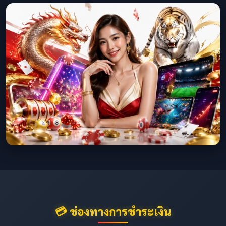
💳 ช่องทางการชำระเงิน