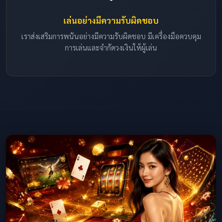
เล่นอย่างมีความรับผิดชอบ
เราส่งเสริมการพนันอย่างมีความรับผิดชอบ มีเครื่องมือควบคุม
การเล่นและจำกัดวงเงินให้ผู้เล่น