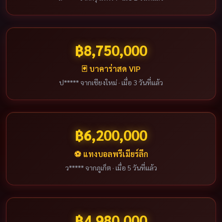
฿8,750,000
🃏 บาคาร่าสด VIP
ป***** จากเชียงใหม่ · เมื่อ 3 วันที่แล้ว
฿6,200,000
⚽ แทงบอลพรีเมียร์ลีก
ว***** จากภูเก็ต · เมื่อ 5 วันที่แล้ว
฿4,980,000