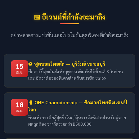
📅 อีเวนต์ที่กำลังจะมาถึง
อย่าพลาดการแข่งขันและโปรโมชั่นสุดพิเศษที่กำลังจะมาถึง
⚽ ฟุตบอลไทยลีก — บุรีรัมย์ vs ชลบุรี
15
ศึกดาร์บี้สุดมันส์แห่งฤดูกาล เดิมพันได้ตั้งแต่ 3 วันก่อน
เม.ย.
เตะ อัตราต่อรองพิเศษสำหรับสมาชิก ttn69
🥊 ONE Championship — ศึกมวยไทยชิงแชมป์
18
โลก
เม.ย.
คืนแห่งการต่อสู้สุดยิ่งใหญ่ ลุ้นรางวัลพิเศษสำหรับผู้ทาย
ผลถูกต้อง รางวัลรวมกว่า ฿500,000