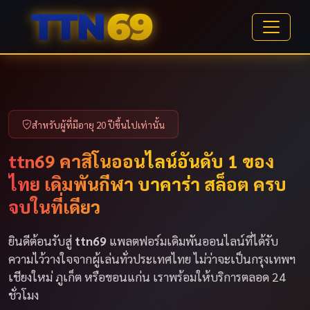
สำหรับผู้ที่มีอายุ 20 ปีขึ้นไปเท่านั้น
ttn69 คาสิโนออนไลน์อันดับ 1 ของ
ไทย เดิมพันกีฬา บาคาร่า สล็อต ครบ
จบในที่เดียว
ยินดีต้อนรับสู่
ttn69
แพลตฟอร์มเดิมพันออนไลน์ที่ได้รับ
ความไว้วางใจจากผู้เล่นทั่วประเทศไทย ไม่ว่าจะเป็นกรุงเทพฯ
เชียงใหม่ ภูเก็ต หรือขอนแก่น เราพร้อมให้บริการตลอด 24
ชั่วโมง