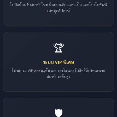
โบนัสต้อนรับสมาชิกใหม่ คืนยอดเสีย แคชแบ็ค และโปรโมชั่นพิ
เศษทุกสัปดาห์
🏆
ระบบ VIP พิเศษ
โปรแกรม VIP สะสมแต้ม แลกรางวัล และรับสิทธิพิเศษเฉพาะ
สมาชิกระดับสูง
🛡️