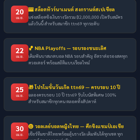
🎰 สล็อตทัวร์นาเมนต์ สงกรานต์สเปเชียล
20
แข่งสล็อตชิงเงินรางวัลรวม ฿2,000,000 เปิดรับสมัคร
เม.ย.
แล้ววันนี้ สำหรับสมาชิก ttn69 ทุกระดับ
🏀 NBA Playoffs — รอบรองชนะเลิศ
22
เดิมพันบาสเกตบอล NBA รอบสำคัญ อัตราต่อรองสดทุก
เม.ย.
ควอเตอร์ พร้อมสถิติแบบเรียลไทม์
🎁 โปรโมชั่นวันเกิด ttn69 — ครบรอบ 10 ปี
25
ฉลองครบรอบ 10 ปี ttn69 รับโบนัสพิเศษ 100%
เม.ย.
สำหรับสมาชิกทุกคน ตลอดทั้งสัปดาห์
🏐 วอลเลย์บอลหญิงไทย — ศึกชิงแชมป์เอเชีย
30
เชียร์ทีมชาติไทยพร้อมลุ้นรางวัล เดิมพันได้ทุกเซต ทุก
เม.ย.