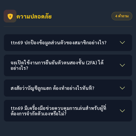
ความปลอดภัย
4 คำถาม
ttn69 ปกป้องข้อมูลส่วนตัวของสมาชิกอย่างไร?
จะเปิดใช้งานการยืนยันตัวตนสองชั้น (2FA) ได้
อย่างไร?
สงสัยว่าบัญชีถูกแฮก ต้องทำอย่างไรทันที?
ttn69 มีเครื่องมือช่วยควบคุมการเล่นสำหรับผู้ที่
ต้องการจำกัดตัวเองหรือไม่?