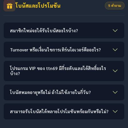
โบนัสและโปรโมชัน
5 คำถาม
สมาชิกใหม่จะได้รับโบนัสอะไรบ้าง?
Turnover หรือเงื่อนไขการเทิร์นโอเวอร์คืออะไร?
โปรแกรม VIP ของ ttn69 มีกี่ระดับและได้สิทธิ์อะไร
บ้าง?
โบนัสหมดอายุหรือไม่ ถ้าไม่ใช้ภายในกี่วัน?
สามารถรับโบนัสได้หลายโปรโมชันพร้อมกันหรือไม่?