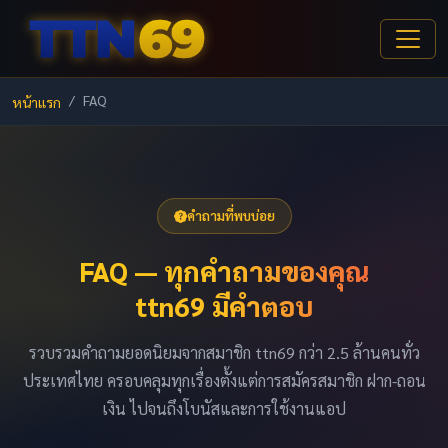
FAQ
หน้าแรก
คำถามที่พบบ่อย
FAQ — ทุกคำถามของคุณ
ttn69 มีคำตอบ
รวบรวมคำถามยอดนิยมจากสมาชิก ttn69 กว่า 2.5 ล้านคนทั่ว
ประเทศไทย ครอบคลุมทุกเรื่องตั้งแต่การสมัครสมาชิก ฝาก-ถอน
เงิน ไปจนถึงโบนัสและการใช้งานแอป