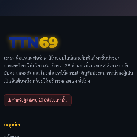
ttn69 คือแพลตฟอร์มคาสิโนออนไลน์และเดิมพันกีฬาชั้นนำของ
ประเทศไทย ให้บริการสมาชิกกว่า 2.5 ล้านคนทั่วประเทศ ด้วยระบบที่
มั่นคง ปลอดภัย และโปร่งใส เราให้ความสำคัญกับประสบการณ์ของผู้เล่น
เป็นอันดับหนึ่ง พร้อมให้บริการตลอด 24 ชั่วโมง
สำหรับผู้ที่มีอายุ 20 ปีขึ้นไปเท่านั้น
เมนูหลัก
หน้าแรก