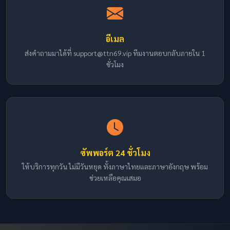
อีเมล
ส่งคำถามมาได้ที่
support@ttn69.vip
ทีมงานตอบกลับภายใน 1
ชั่วโมง
ซัพพอร์ต 24 ชั่วโมง
ให้บริการทุกวัน ไม่มีวันหยุด ทั้งภาษาไทยและภาษาอังกฤษ พร้อม
ช่วยเหลือคุณเสมอ