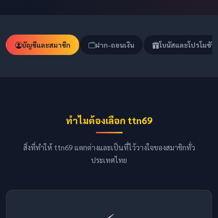
บัญชีและสมาชิก
ฝาก-ถอนเงิน
โบนัสและโปรโมชัน
ทำไมต้องเลือก ttn69
สิ่งที่ทำให้ ttn69 แตกต่างและเป็นที่ไว้วางใจของสมาชิกทั่ว
ประเทศไทย