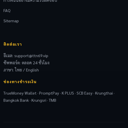
FAQ
Sitemap
ติดต่อเรา
อีเมล:
support@ttn69.vip
ซัพพอร์ต: ตลอด 24 ชั่วโมง
ภาษา: ไทย / English
ช่องทางชำระเงิน
TrueMoney Wallet · PromptPay · K PLUS · SCB Easy · Krungthai ·
Bangkok Bank · Krungsri · TMB