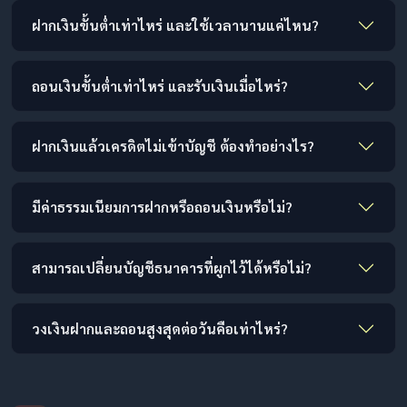
ฝากเงินขั้นต่ำเท่าไหร่ และใช้เวลานานแค่ไหน?
ถอนเงินขั้นต่ำเท่าไหร่ และรับเงินเมื่อไหร่?
ฝากเงินแล้วเครดิตไม่เข้าบัญชี ต้องทำอย่างไร?
มีค่าธรรมเนียมการฝากหรือถอนเงินหรือไม่?
สามารถเปลี่ยนบัญชีธนาคารที่ผูกไว้ได้หรือไม่?
วงเงินฝากและถอนสูงสุดต่อวันคือเท่าไหร่?