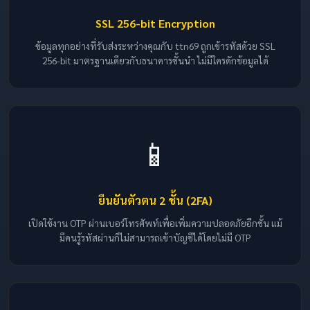
SSL 256-bit Encryption
ข้อมูลทุกอย่างที่รับส่งระหว่างคุณกับ ttn69 ถูกเข้ารหัสด้วย SSL
256-bit มาตรฐานเดียวกับธนาคารชั้นนำ ไม่มีใครดักข้อมูลได้
📱
ยืนยันตัวตน 2 ชั้น (2FA)
เปิดใช้งาน OTP ผ่านเบอร์โทรศัพท์เพื่อเพิ่มความปลอดภัยอีกชั้น แม้
มีคนรู้รหัสผ่านก็ไม่สามารถเข้าบัญชีได้โดยไม่มี OTP