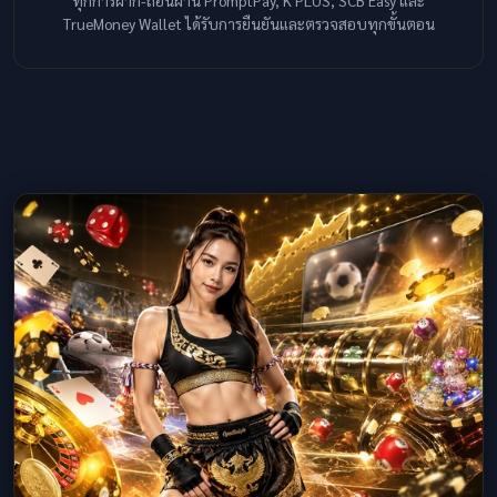
ทุกการฝาก-ถอนผ่าน PromptPay, K PLUS, SCB Easy และ
TrueMoney Wallet ได้รับการยืนยันและตรวจสอบทุกขั้นตอน