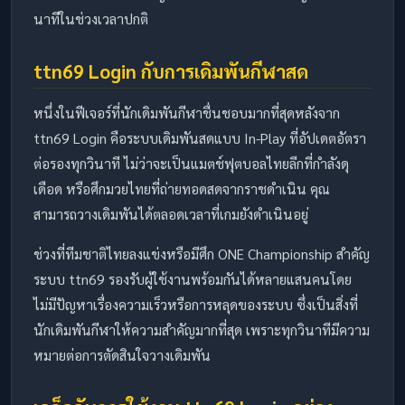
นาทีในช่วงเวลาปกติ
ttn69 Login กับการเดิมพันกีฬาสด
หนึ่งในฟีเจอร์ที่นักเดิมพันกีฬาชื่นชอบมากที่สุดหลังจาก
ttn69 Login คือระบบเดิมพันสดแบบ In-Play ที่อัปเดตอัตรา
ต่อรองทุกวินาที ไม่ว่าจะเป็นแมตช์ฟุตบอลไทยลีกที่กำลังดุ
เดือด หรือศึกมวยไทยที่ถ่ายทอดสดจากราชดำเนิน คุณ
สามารถวางเดิมพันได้ตลอดเวลาที่เกมยังดำเนินอยู่
ช่วงที่ทีมชาติไทยลงแข่งหรือมีศึก ONE Championship สำคัญ
ระบบ ttn69 รองรับผู้ใช้งานพร้อมกันได้หลายแสนคนโดย
ไม่มีปัญหาเรื่องความเร็วหรือการหลุดของระบบ ซึ่งเป็นสิ่งที่
นักเดิมพันกีฬาให้ความสำคัญมากที่สุด เพราะทุกวินาทีมีความ
หมายต่อการตัดสินใจวางเดิมพัน