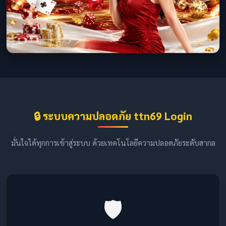
🔒 ระบบความปลอดภัย ttn69 Login
มั่นใจได้ทุกการเข้าสู่ระบบ ด้วยเทคโนโลยีความปลอดภัยระดับสากล
🛡️