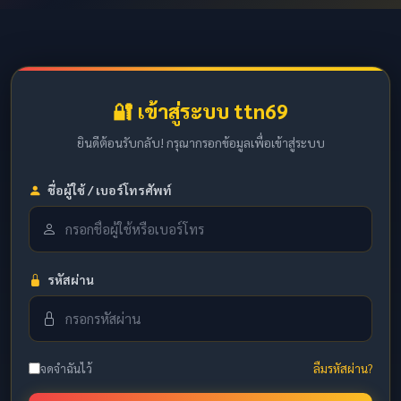
🔐 เข้าสู่ระบบ ttn69
ยินดีต้อนรับกลับ! กรุณากรอกข้อมูลเพื่อเข้าสู่ระบบ
ชื่อผู้ใช้ / เบอร์โทรศัพท์
รหัสผ่าน
จดจำฉันไว้
ลืมรหัสผ่าน?