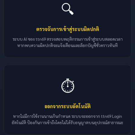
🔍
ตรวจจับการเข้าสู่ระบบผิดปกติ
ระบบ AI ของ ttn69 ตรวจสอบพฤติกรรมการเข้าสู่ระบบตลอดเวลา
หากพบความผิดปกติจะแจ้งเตือนและล็อกบัญชีชั่วคราวทันที
⏱️
ออกจากระบบอัตโนมัติ
หากไม่มีการใช้งานนานเกินกำหนด ระบบจะออกจาก ttn69 Login
อัตโนมัติ ป้องกันการเข้าถึงโดยไม่ได้รับอนุญาตบนอุปกรณ์สาธารณะ