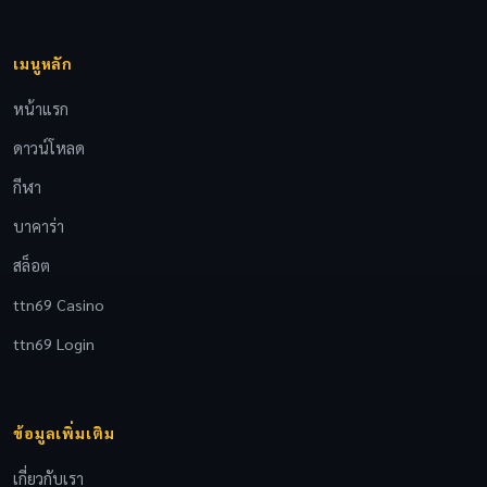
เมนูหลัก
หน้าแรก
ดาวน์โหลด
กีฬา
บาคาร่า
สล็อต
ttn69 Casino
ttn69 Login
ข้อมูลเพิ่มเติม
เกี่ยวกับเรา