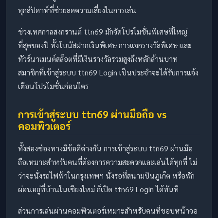
ทุกสัปดาห์ที่ช่วยลดความเสี่ยงในการเล่น
ช่วงเทศกาลสงกรานต์ ttn69 มักจัดโปรโมชั่นพิเศษที่ใหญ่
ที่สุดของปี ทั้งโบนัสฝากเงินพิเศษ การแจกรางวัลพิเศษ และ
ทัวร์นาเมนต์สล็อตที่มีเงินรางวัลรวมสูงถึงหลักล้านบาท
สมาชิกที่เข้าสู่ระบบ ttn69 Login เป็นประจำจะได้รับการแจ้ง
เตือนโปรโมชั่นก่อนใคร
การเข้าสู่ระบบ ttn69 ผ่านมือถือ vs
คอมพิวเตอร์
ทั้งสองช่องทางมีข้อดีต่างกัน การเข้าสู่ระบบ ttn69 ผ่านมือ
ถือเหมาะสำหรับคนที่ต้องการความสะดวกและเล่นได้ทุกที่ ไม่
ว่าจะนั่งรถไฟฟ้าในกรุงเทพฯ นั่งรอที่สนามบินภูเก็ต หรือพัก
ผ่อนอยู่ที่บ้านในเชียงใหม่ ก็เปิด ttn69 Login ได้ทันที
ส่วนการเล่นผ่านคอมพิวเตอร์เหมาะสำหรับคนที่ชอบหน้าจอ