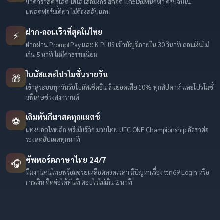
บาคาร่าสด รูเล็ต ไฮโล เสือมังกร สล็อต และเดิมพันกีฬา ครบจบใน
แพลตฟอร์มเดียว ไม่ต้องสลับแอป
ฝาก-ถอนเร็วที่สุดในไทย
⚡
ฝากผ่าน PromptPay และ K PLUS เข้าบัญชีภายใน 30 วินาที ถอนเงินไม่
เกิน 5 นาที ไม่มีค่าธรรมเนียม
โบนัสและโปรโมชั่นรายวัน
🎁
เข้าสู่ระบบทุกวันรับโบนัสเช็คอิน คืนยอดเสีย 10% ทุกสัปดาห์ และโปรโมชั่
นพิเศษช่วงสงกรานต์
เดิมพันกีฬาสดทุกแมตช์
⚽
แทงบอลไทยลีก พรีเมียร์ลีก มวยไทย UFC ONE Championship อัตราต่อ
รองสดอัปเดตทุกนาที
ซัพพอร์ตภาษาไทย 24/7
🎧
ทีมงานคนไทยพร้อมช่วยเหลือตลอดเวลา มีปัญหาเรื่อง ttn69 Login หรือ
การเงิน ติดต่อได้ทันที ตอบไวไม่เกิน 2 นาที